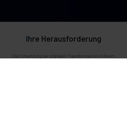
Ihre Herausforderung
Die Umsetzung der digitalen Transformation in Ihrem
Unternehmen stockt und verlangt nach
herstellerunabhängigen Expertise mit Weitblick und
Umsetzungserfahrung? Die Projekt-Kompetenzen und
Ressourcen genügen nicht, die Potentiale der
Transformation rücken in die Ferne?
Unsere Lösung