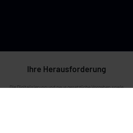
Ihre Herausforderung
Die Digitalisierung und neue gesetzliche Vorgaben sowie
die Gefahren durch Cyberangriffe belasten Ihre IT-
Abteilung? Sie schaffen es auch aufgrund des
Fachkräftemangels nicht, diesen komplexen
Herausforderungen selbst zu begegnen? Zudem wollen Sie
Ihre IT lieber für gewinnbringende Tätigkeiten einsetzen?