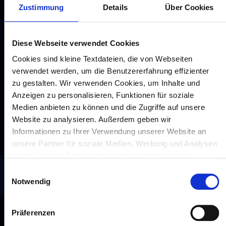
Zustimmung
Details
Über Cookies
Diese Webseite verwendet Cookies
Cookies sind kleine Textdateien, die von Webseiten
verwendet werden, um die Benutzererfahrung effizienter
zu gestalten. Wir verwenden Cookies, um Inhalte und
Anzeigen zu personalisieren, Funktionen für soziale
Medien anbieten zu können und die Zugriffe auf unsere
Website zu analysieren. Außerdem geben wir
Informationen zu Ihrer Verwendung unserer Website an
unsere Partner für soziale Medien, Werbung und Analysen
weiter. Unsere Partner führen diese Informationen
möglicherweise mit weiteren Daten zusammen, die Sie
Einwilligungsauswahl
ihnen bereitgestellt haben oder die sie im Rahmen Ihrer
Notwendig
Nutzung der Dienste gesammelt haben. Sofern Sie Ihre
Einwilligung nicht erteilen, kann die Funktion unserer
Präferenzen
Website möglicherweise eingeschränkt sein.