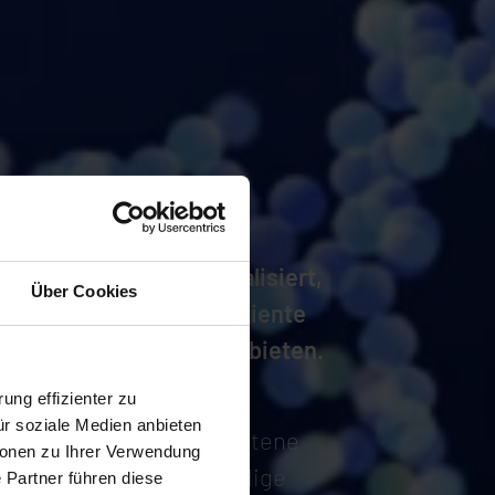
naforce ist darauf spezialisiert,
Über Cookies
stklassige und hocheffiziente
tacenter-Services anzubieten.
ung effizienter zu
r bieten auf komplexe
ür soziale Medien anbieten
forderungen zugeschnittene
ionen zu Ihrer Verwendung
sungen und die notwendige
 Partner führen diese