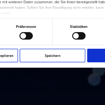
e mit weiteren Daten zusammen, die Sie ihnen bereitgestellt ha
In
sammelt haben. Sofern Sie Ihre Einwilligung nicht erteilen, kann
vo
t sein.
Di
Ou
Präferenzen
Statistiken
Ih
zeptieren
Speichern