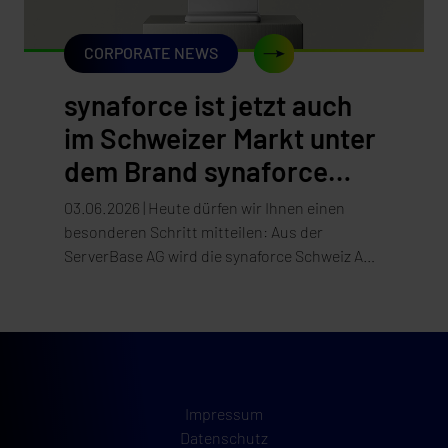
CORPORATE NEWS
synaforce ist jetzt auch
im Schweizer Markt unter
dem Brand synaforce
präsent!
03.06.2026 | Heute dürfen wir Ihnen einen
besonderen Schritt mitteilen: Aus der
ServerBase AG wird die synaforce Schweiz AG.
Die Umstellung unseres Auftritts – Website, E-
Mail und Marke – erfolgt per 3. Juni 2026.
Impressum
Datenschutz