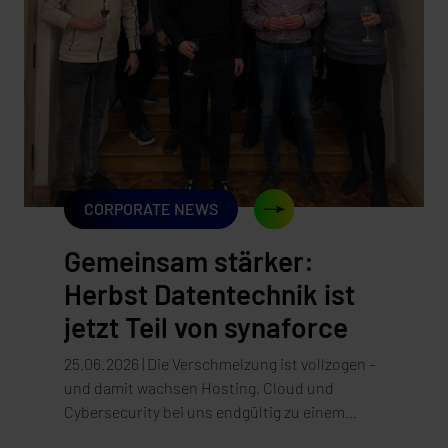
skalierbar und bequem. Und genau wie beim
Gas stellt sich die entscheidende Frage meist
erst dann, wenn es teuer wird, sie zu
beantworten: Wie abhängig haben wir uns
eigentlich gemacht, und wer hält am Ende die
...
CORPORATE NEWS
Gemeinsam stärker:
Herbst Datentechnik ist
jetzt Teil von synaforce
25.06.2026 | Die Verschmelzung ist vollzogen –
und damit wachsen Hosting, Cloud und
Cybersecurity bei uns endgültig zu einem
Angebot zusammen. Es ist offiziell: Die Herbst