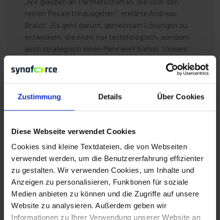
„Wir glauben an Partnerschaften, die über den
reinen Resale hinausgehen“, erklärte Andreas
Braidt. „Es geht darum, gemeinsam Lösungen zu
entwickeln, die nicht nur technologisch, sondern
auch strategisch einen Mehrwert bieten. Unsere
Partner sind für uns der Schlüssel zum Erfolg,
wenn es darum geht, die digitale Transformation
voranzutreiben.“
Zustimmung
Details
Über Cookies
Diese Webseite verwendet Cookies
Der Blick nach vorn: synaforce auf dem Weg in
Cookies sind kleine Textdateien, die von Webseiten
eine souveräne digitale Zukunft
verwendet werden, um die Benutzererfahrung effizienter
zu gestalten. Wir verwenden Cookies, um Inhalte und
synaGy 2025 hat gezeigt, dass synaforce weit mehr
Anzeigen zu personalisieren, Funktionen für soziale
ist als nur ein Anbieter von Hosting- und Cloud-
Medien anbieten zu können und die Zugriffe auf unsere
Lösungen. Das Unternehmen ist ein wichtiger
Website zu analysieren. Außerdem geben wir
Akteur im Bereich digitale Souveränität,
Informationen zu Ihrer Verwendung unserer Website an