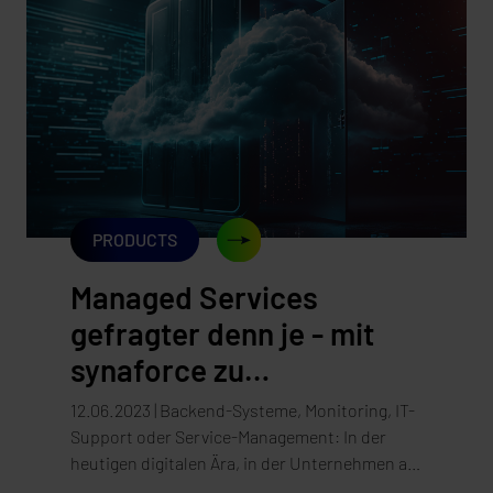
Daten zu schützen. synaforce ist der ideale
Partner, um Unternehmen durch
maßgeschneiderte Lösungen und umfassende
Expertise dabei zu unterstützen, NIS2-
Compliance zu erreichen und ihre
Cyberresilienz nachhaltig zu stärken. Erfahren
Sie, wie Sie Ihr Unternehmen zukunftssicher
aufstellen können.
PRODUCTS
Managed Services
gefragter denn je - mit
synaforce zu
ausfallsicheren IT-
12.06.2023 | Backend-Systeme, Monitoring, IT-
Systemen!
Support oder Service-Management: In der
heutigen digitalen Ära, in der Unternehmen auf
„running systems“ und ausfallsichere IT-