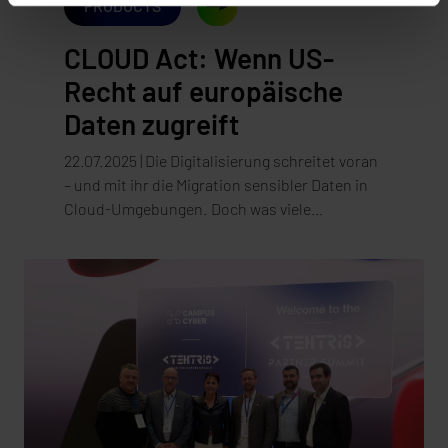
PRODUCTS
CLOUD Act: Wenn US-
Recht auf europäische
Daten zugreift
22.07.2025 | Die Digitalisierung schreitet voran
– und mit ihr die Migration sensibler Daten in
Cloud-Umgebungen. Doch was viele
Unternehmen nicht bedenken: Wer mit US-
Anbietern arbeitet, überträgt nicht nur Daten –
sondern auch Verantwortung. Denn selbst
dann, wenn Informationen in Rechenzentren
innerhalb der EU gespeichert sind, kann der
Zugriff durch US-Behörden rechtlich
legitimiert sein. Der Grund dafür: der CLOUD
Act.