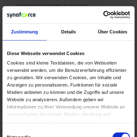
von heute und morgen zu schützen.
Weitere Informationen zur fortschrittlichen XDR-
Lösung von synaforce und TEHTRIS, welche vor
Zustimmung
Details
Über Cookies
allem KRITIS-Unternehmen und MSPs NIS2-
konforme Cybersecurity bietet,
finden Sie hier
.
Diese Webseite verwendet Cookies
Cookies sind kleine Textdateien, die von Webseiten
verwendet werden, um die Benutzererfahrung effizienter
Wir bei synaforce streben alle nach Innovation und
zu gestalten. Wir verwenden Cookies, um Inhalte und
sind dabei immer auf der Suche nach der besten
Anzeigen zu personalisieren, Funktionen für soziale
Lösung, um Nachhaltigkeit zu fördern und echte
Medien anbieten zu können und die Zugriffe auf unsere
Mehrwerte zu liefern.
Finde auch Du Deinen
Website zu analysieren. Außerdem geben wir
Weg
bei synaforce und arbeite dort, wo aus einem
Informationen zu Ihrer Verwendung unserer Website an
Miteinander Innovationen der Zukunft entstehen!
unsere Partner für soziale Medien, Werbung und
Analysen weiter. Unsere Partner führen diese
#CloudComputing #Innovation #KI
Informationen möglicherweise mit weiteren Daten
Einwilligungsauswahl
zusammen, die Sie ihnen bereitgestellt haben oder die