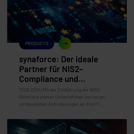
Cybersicherheit auszutauschen. Auch
synaforce war auf diesem hochkarätigen Event
vertreten.
PRODUCTS
synaforce: Der ideale
Partner für NIS2-
Compliance und
Cybersecurity
17.09.2024 | Mit der Einführung der NIS2-
Richtlinie stehen Unternehmen vor neuen,
umfassenden Anforderungen an ihre IT-
Sicherheit. Ab Oktober 2024 müssen
Organisationen, insbesondere in kritischen
Sektoren, höhere Sicherheitsstandards
erfüllen, um Cyberangriffe zu verhindern und