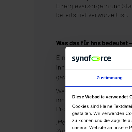
Energieversorgern und Stad
bereits tief verwurzelt ist.
Was das für hns bedeutet –
Eines ist klar: hns bleibt 
innerhalb von synaforce we
gewachsenen Kundenbeziehu
Zustimmung
Was sich ändert: hns hat a
Diese Webseite verwendet 
modernster Rechenzentrum
Cookies sind kleine Textdate
Projekte zu realisieren – P
gestalten. Wir verwenden Coo
zu können und die Zugriffe 
„Meine Aufgaben haben sich v
unserer Website an unsere Pa
Kunden wirklich einen echten