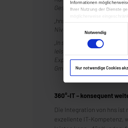
Informationen möglicherweis
Geschäftsführer umso mehr.
Ihrer Nutzung der Dienste ge
möglicherweise eingeschränk
„hns steht für das, was uns b
Einwilligungsauswahl
Niveau und kompromisslos ku
Notwendig
„In synaforce haben wir eine
leistungsstarken Angebot, 
Experten aktiv lebt." — Nor
GmbH
Nur notwendige Cookies ak
360°-IT – konsequent wei
Die Integration von hns ist
exzellente IT-Kompetenz, w