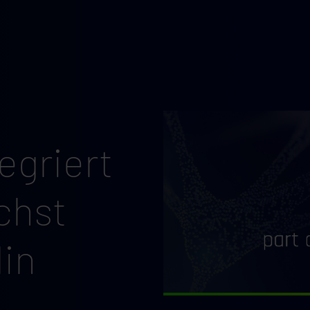
egriert
chst
lin