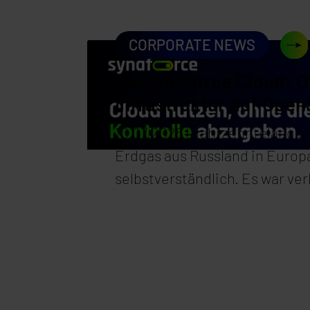
CORPORATE NEWS
Die synaforce Cloud: O
Infrastruktur auf Ope
10.07.2026 | Jahrzehntelang g
Erdgas aus Russland in Europa
selbstverständlich. Es war ver
und bequem, ganze Industrien
Produktion darauf aus, ganze
kalkulierten damit. Kaum jema
Frage, was passiert, wenn der
Bedingungen ändert oder den