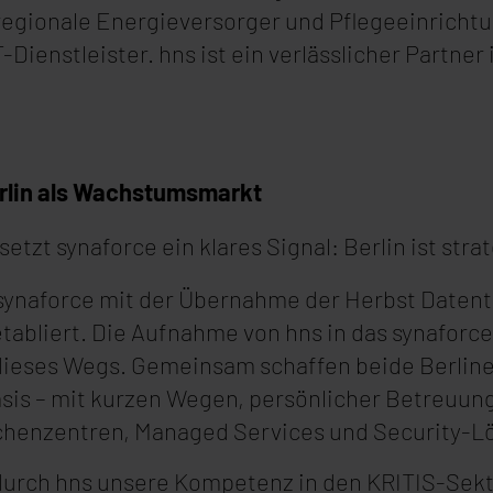
 regionale Energieversorger und Pflegeeinrichtu
-Dienstleister. hns ist ein verlässlicher Partner
erlin als Wachstumsmarkt
setzt synaforce ein klares Signal: Berlin ist stra
 synaforce mit der Übernahme der Herbst Date
tabliert. Die Aufnahme von hns in das synaforce
dieses Wegs. Gemeinsam schaffen beide Berlin
Basis – mit kurzen Wegen, persönlicher Betreuu
echenzentren, Managed Services und Security-L
 durch hns unsere Kompetenz in den KRITIS-Sek