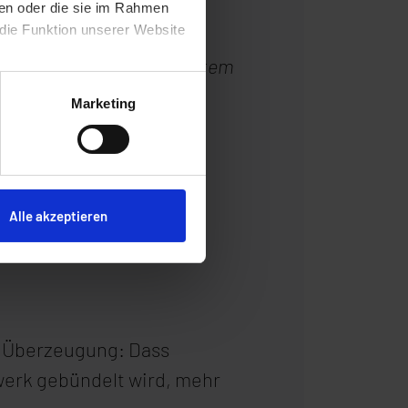
ben oder die sie im Rahmen
 die Funktion unserer Website
on, technologisch auf höchstem
sführer, synaforce
Marketing
, sondern mit seinem
m weiten Netzwerk an IT-
dware netzwerke software
Alle akzeptieren
er Überzeugung: Dass
werk gebündelt wird, mehr