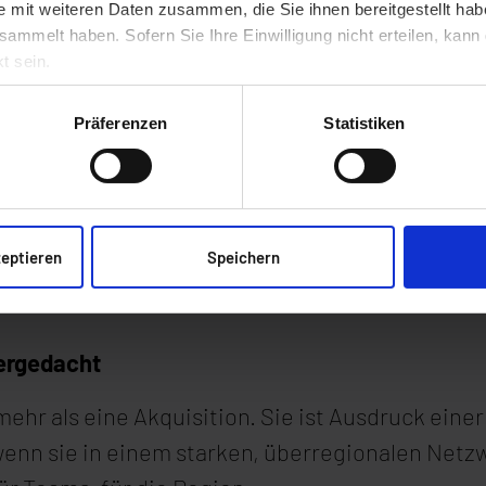
e mit weiteren Daten zusammen, die Sie ihnen bereitgestellt ha
" — Tobias Lehner
sammelt haben. Sofern Sie Ihre Einwilligung nicht erteilen, kann
t sein.
ei synaforce antreibt: tief verwurzelt in der Regi
ndenorientiert." — Tobias Lehner, CTO & Geschäft
Präferenzen
Statistiken
n Partner gefunden, der diese Werte nicht nur teilt
modernster Rechenzentrumsinfrastruktur und eine
man & Birgit Goldmann, Geschäftsführung hns har
zeptieren
Speichern
tergedacht
 mehr als eine Akquisition. Sie ist Ausdruck ein
enn sie in einem starken, überregionalen Netz