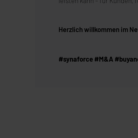
leisten kann – für Kunden, 
Herzlich willkommen im Ne
#synaforce #M&A #buyand