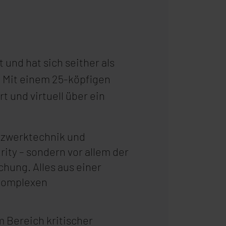
nd hat sich seither als
t. Mit einem 25-köpfigen
 und virtuell über ein
etzwerktechnik und
ty – sondern vor allem der
ung. Alles aus einer
 komplexen
 Bereich kritischer