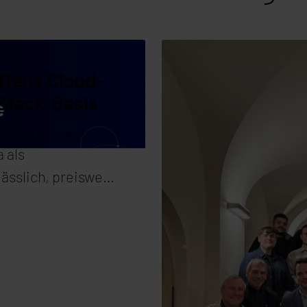
ffene Cloud-
nStack-Basis
alt günstiges
 als
lässlich, preiswert
 richteten ihre
 Volkswirtschaften
nd stellte die
 Lieferant seine
 Hahn zudreht.