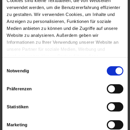
Cookies sind kleine Textdateien, die von Webseiten
TREUHAND|SUISSE
verwendet werden, um die Benutzererfahrung effizienter
zu gestalten. Wir verwenden Cookies, um Inhalte und
08.06.2026 | Über das Unternehmen
Anzeigen zu personalisieren, Funktionen für soziale
Medien anbieten zu können und die Zugriffe auf unsere
Website zu analysieren. Außerdem geben wir
Informationen zu Ihrer Verwendung unserer Website an
unsere Partner für soziale Medien, Werbung und
Analysen weiter. Unsere Partner führen diese
Informationen möglicherweise mit weiteren Daten
Einwilligungsauswahl
zusammen, die Sie ihnen bereitgestellt haben oder die
Notwendig
sie im Rahmen Ihrer Nutzung der Dienste gesammelt
haben. Sofern Sie Ihre Einwilligung nicht erteilen, kann
Präferenzen
die Funktion unserer Website möglicherweise
PARTNER
eingeschränkt sein.
sipcall (Backbone
Statistiken
Solutions AG)
Marketing
08.06.2026 | Über das Unternehmen