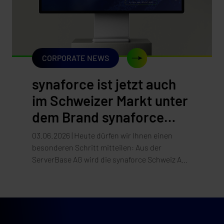
CORPORATE NEWS
synaforce ist jetzt auch
im Schweizer Markt unter
dem Brand synaforce
präsent!
03.06.2026 | Heute dürfen wir Ihnen einen
besonderen Schritt mitteilen: Aus der
ServerBase AG wird die synaforce Schweiz AG.
Die Umstellung unseres Auftritts – Website, E-
Mail und Marke – erfolgt per 3. Juni 2026.