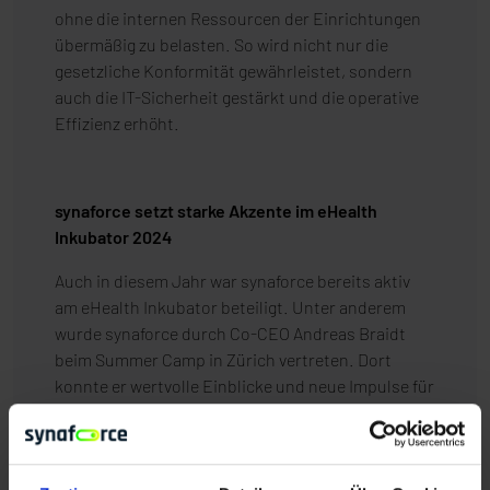
ohne die internen Ressourcen der Einrichtungen
übermäßig zu belasten. So wird nicht nur die
gesetzliche Konformität gewährleistet, sondern
auch die IT-Sicherheit gestärkt und die operative
Effizienz erhöht.
synaforce setzt starke Akzente im eHealth
Inkubator 2024
Auch in diesem Jahr war synaforce bereits aktiv
am eHealth Inkubator beteiligt. Unter anderem
wurde synaforce durch Co-CEO Andreas Braidt
beim Summer Camp in Zürich vertreten. Dort
konnte er wertvolle Einblicke und neue Impulse für
die Digitalisierung in der Gesundheitswirtschaft
gewinnen. Mehr über seine Eindrücke und
Erfahrungen schildert Andreas Braidt
in diesem