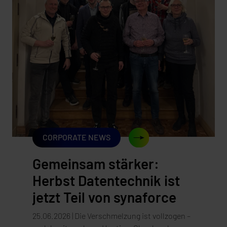
Muster wiederholt sich heute in der IT, nur
leiser. Cloud-Infrastruktur ist verlässlich,
skalierbar und bequem. Und genau wie beim
Gas stellt sich die entscheidende Frage meist
erst dann, wenn es teuer wird, sie zu
beantworten: Wie abhängig haben wir uns
eigentlich gemacht, und wer hält am Ende die
...
CORPORATE NEWS
Gemeinsam stärker:
Herbst Datentechnik ist
jetzt Teil von synaforce
25.06.2026 | Die Verschmelzung ist vollzogen –