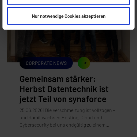
skalierbar und bequem. Und genau wie beim
Gas stellt sich die entscheidende Frage meist
erst dann, wenn es teuer wird, sie zu
Nur notwendige Cookies akzeptieren
beantworten: Wie abhängig haben wir uns
eigentlich gemacht, und wer hält am Ende die
...
CORPORATE NEWS
Gemeinsam stärker:
Herbst Datentechnik ist
jetzt Teil von synaforce
25.06.2026 | Die Verschmelzung ist vollzogen –
und damit wachsen Hosting, Cloud und
Cybersecurity bei uns endgültig zu einem
Angebot zusammen. Es ist offiziell: Die Herbst