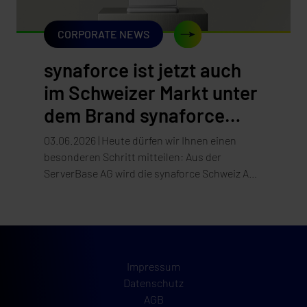
CORPORATE NEWS
synaforce ist jetzt auch
im Schweizer Markt unter
dem Brand synaforce
präsent!
03.06.2026 | Heute dürfen wir Ihnen einen
besonderen Schritt mitteilen: Aus der
ServerBase AG wird die synaforce Schweiz AG.
Die Umstellung unseres Auftritts – Website, E-
Mail und Marke – erfolgt per 3. Juni 2026.
Impressum
Datenschutz
AGB