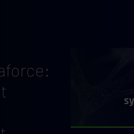
aforce:
t
t