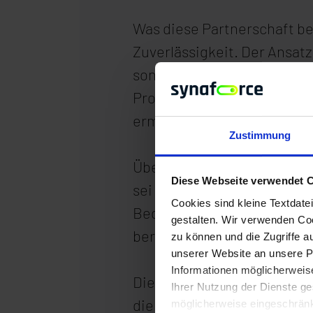
Was diese Partnerschaft be
Zuverlässigkeit. Der Ansatz
sondern ist gelebte Praxis.
Prozesse, die das Fundamen
ermöglichen, das anderswo
Zustimmung
Über die Jahre hat sich di
Diese Webseite verwendet 
sei es in der Technologieau
Cookies sind kleine Textdate
Bedarfen in speziellen Tec
gestalten. Wir verwenden Coo
bereit, sei es durch Berei
zu können und die Zugriffe 
unserer Website an unsere Pa
Informationen möglicherweis
Die Symbiose zwischen syn
Ihrer Nutzung der Dienste ge
die Bereitschaft, sich gegen
möglicherweise eingeschränk