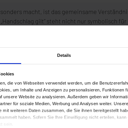
sonders macht, ist das gemeinsame Verständnis
 „Handschlag gilt“ steht nicht nur symbolisch f
 Es sind die kurzen Wege und das schnelle Hande
t dieser Beziehung bilden und Dienstleistung 
 seinesgleichen sucht.
Details
e Zusammenarbeit intensiviert und die Unterstüt
Cookies
swahl und -architektur, in Schulung und Design
ien, die von Webseiten verwendet werden, um die Benutzererfahr
hnologiebereichen. Die TIM AG steht dabei auch 
kies, um Inhalte und Anzeigen zu personalisieren, Funktionen f
tstellung von Personal oder Know-how.
auf unsere Website zu analysieren. Außerdem geben wir Informat
rtner für soziale Medien, Werbung und Analysen weiter. Unsere
e mit weiteren Daten zusammen, die Sie ihnen bereitgestellt ha
aforce und TIM AG zeigt, dass eine vertrauensv
sammelt haben. Sofern Sie Ihre Einwilligung nicht erteilen, kann
seitig zu unterstützen, die Basis für kontinuier
t sein.