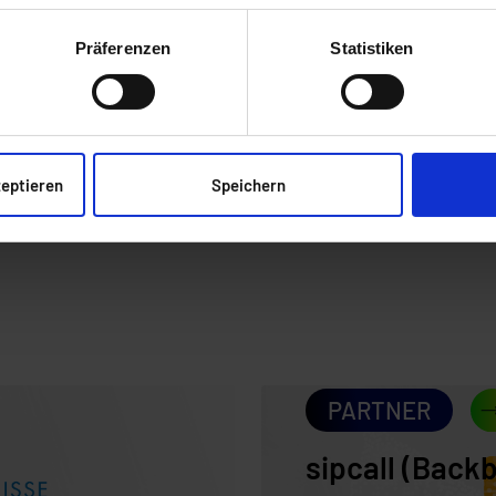
Präferenzen
Statistiken
N VEREINBAREN!
zeptieren
Speichern
PARTNER
sipcall (Back