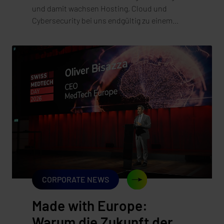
und damit wachsen Hosting, Cloud und
Cybersecurity bei uns endgültig zu einem
Angebot zusammen. Es ist offiziell: Die Herbst
Datentechnik GmbH ist vollständig in der
synaforce GmbH aufgegangen. Was im Februar
2025 mit der Übernahme begann, haben wir
jetzt mit der rechtlich vollzogenen
Verschmelzung abgeschlossen. Für unsere
Kundinnen und Kunden bedeutet das vor
allem eines: alles Vertraute bleibt – und es
kommt einiges hinzu. In diesem Beitrag
erklären wir, was sich ändert, was bewusst
gleich bleibt und warum dieser Schritt für uns
mehr ist als eine Formalie.
CORPORATE NEWS
Made with Europe:
Warum die Zukunft der